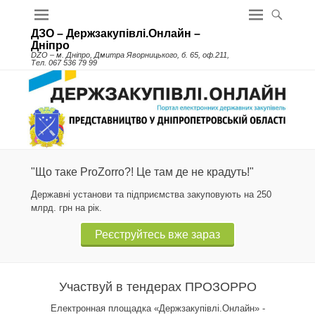
ДЗО – Держзакупівлі.Онлайн –
Дніпро
DZO – м. Дніпро, Дмитра Яворницького, б. 65, оф.211,
Тел. 067 536 79 99
"Що таке ProZorro?! Це там де не крадуть!"
Державні установи та підприємства закуповують на 250
млрд. грн на рік.
Реєструйтесь вже зараз
Участвуй в тендерах ПРОЗОРРО
Електронная площадка «Держзакупівлі.Онлайн» -