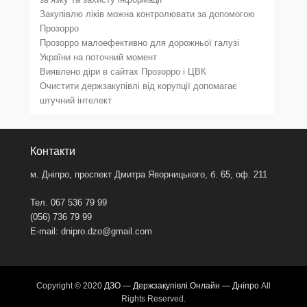
Закупівлю ліків можна контролювати за допомогою
Прозорро
Прозорро малоефективно для дорожньої галузі
України на поточний момент
Виявлено діри в сайтах Прозорро і ЦВК
Очистити держзакупівлі від корупції допомагає
штучний інтелект
Контакти
м. Дніпро, проспект Дмитра Яворницького, б. 65, оф. 211
Тел. 067 536 79 99
(056) 736 79 99
E-mail:
dnipro.dzo@gmail.com
Copyright © 2020
ДЗО — Держзакупівлі.Онлайн — Дніпро
All
Rights Reserved.