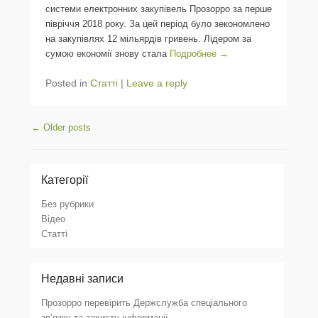
системи електронних закупівель Прозорро за перше
півріччя 2018 року. За цей період було зекономлено
на закупівлях 12 мільярдів гривень. Лідером за
сумою економії знову стала
Подробнее →
Posted in
Статті
|
Leave a reply
Post navigation
←
Older posts
Категорії
Без рубрики
Відео
Статті
Недавні записи
Прозорро перевірить Держслужба спеціального
зв’язку та захисту інформації