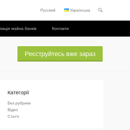
Русский
Українська
Primary Menu
Skip to content
ізація майна банків
Контакти
Реєструйтесь вже зараз
Категорії
Без рубрики
Відео
Статті