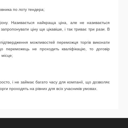
мовника по лоту тендера;
ціону. Називається найкраща ціна, але не називається
 запропонувати ціну ще цікавіше, і так триває три рази. В
я підтвердження можливостей переможця торгів виконати
що переможець не проходить кваліфікацію, то договір
 місце;
осто, і не займає багато часу для компанії, що дозволяє
орги проходять на рівних для всіх учасників умовах.