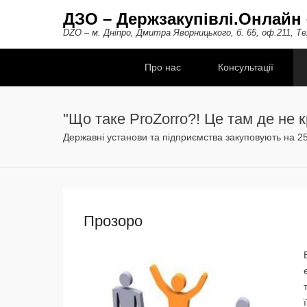
ДЗО – Держзакупівлі.Онлайн 
DZO – м. Дніпро, Дмитра Яворницького, б. 65, оф.211, Те
Secondary Menu
Про нас
Консультації
"Що таке ProZorro?! Це там де не к
Державні установи та підприємства закуповують на 250
Прозоро