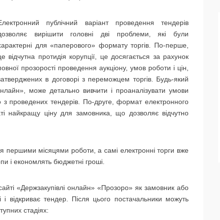
Електронний публічний варіант проведення тендерів
дозволяє вирішити головні дві проблеми, які були
характерні для «паперового» формату торгів. По-перше,
це відчутна протидія корупції, це досягається за рахунок
повної прозорості проведення аукціону, умов роботи і цін,
затверджених в договорі з переможцем торгів. Будь-який
нлайн», може детально вивчити і проаналізувати умови
 з проведених тендерів. По-друге, формат електронного
ті найкращу ціну для замовника, що дозволяє відчутно
я першими місяцями роботи, а самі електронні торги вже
пи і економлять бюджетні гроші.
сайті «Держзакупівлі онлайн» «Прозоро» як замовник або
і і відкриває тендер. Після цього постачальники можуть
тупних стадіях: