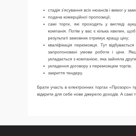
стадія з’ясування всіх нюансів і вимог у за
подача комерційної пропозиції;
самі торги, які проходять у вигляді аук
компанія. Потім у вас є кілька хвилин, щоб
результаті замовник отримує кращу ціну;
кваліфікація переможця. Тут відбуваєтьс
запропоновані умови роботи і ціни. Як
укладається з компанією, яка зайняла друге
укладення договору з переможцем торгів;
закриття тендеру.
Брати участь в електронних торгах «Прозоро» пр
відкрити для себе нове джерело доходів. А самі т