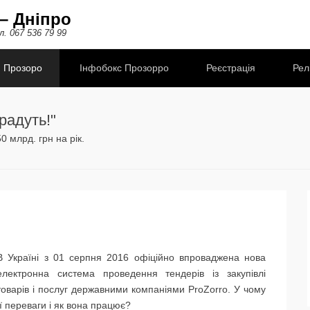
– Дніпро
л. 067 536 79 99
Прозоро
Інфобокс Прозорро
Реєстрація
Рел
радуть!"
 млрд. грн на рік.
В Україні з 01 серпня 2016 офіційно впроваджена нова
електронна система проведення тендерів із закупівлі
товарів і послуг державними компаніями ProZorro. У чому
її переваги і як вона працює?