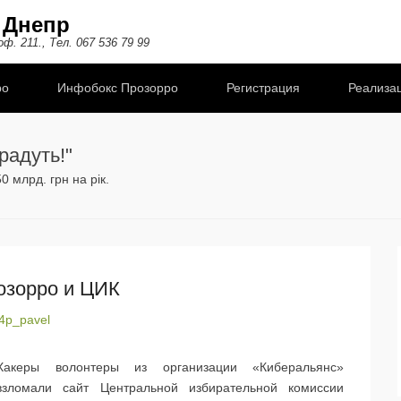
 Днепр
. 211., Тел. 067 536 79 99
ро
Инфобокс Прозорро
Регистрация
Реализац
радуть!"
 млрд. грн на рік.
озорро и ЦИК
4p_pavel
Хакеры волонтеры из организации «Киберальянс»
взломали сайт Центральной избирательной комиссии