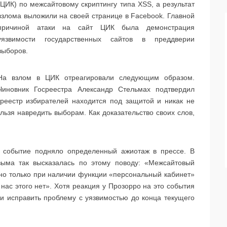
(ЦИК) по межсайтовому скриптингу типа XSS, а результат
взлома выложили на своей странице в Facebook. Главной
причиной атаки на сайт ЦИК была демонстрация
уязвимости государственных сайтов в преддверии
выборов.
На взлом в ЦИК отреагировали следующим образом.
Чиновник Госреестра Александр Стельмах подтвердил
 реестр избирателей находится под защитой и никак не
льзя навредить выборам. Как доказательство своих слов,
е событие подняло определенный ажиотаж в прессе. В
азыма так высказалась по этому поводу: «Межсайтовый
 но только при наличии функции «персональный кабинет»
нас этого нет». Хотя реакция у Прозорро на это события
и исправить проблему с уязвимостью до конца текущего