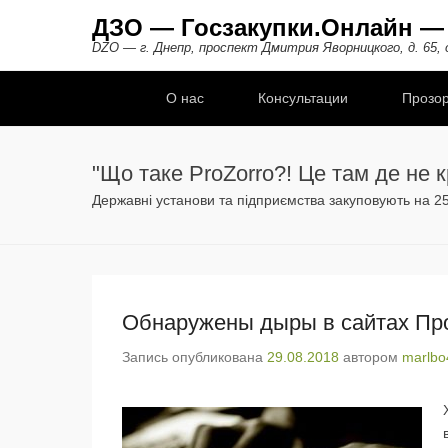
ДЗО — Госзакупки.Онлайн —
DZO — г. Днепр, проспект Дмитрия Яворницкого, д. 65, оф
Дополнительное меню
О нас
Консультации
Прозо
"Що таке ProZorro?! Це там де не к
Державні установи та підприємства закуповують на 250
Обнаружены дыры в сайтах Пр
Запись опубликована
29.08.2018
автором
marlbo