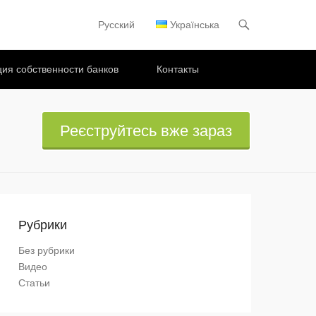
Русский
Українська
Основное меню
Перейти к содержимому
ия собственности банков
Контакты
Реєструйтесь вже зараз
Рубрики
Без рубрики
Видео
Статьи